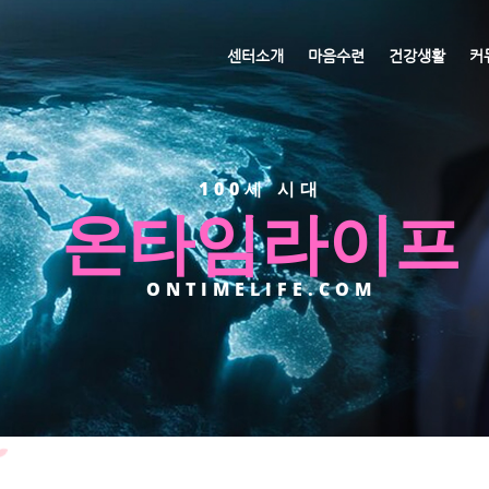
메뉴 건너뛰기
센터소개
마음수련
건강생활
커
100세 시대
온타임라이프
ONTIMELIFE.COM