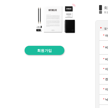
회
회
*
: 
*
아
*
비
회원가입
*
비
*
이
*
전
*
이
*
닉