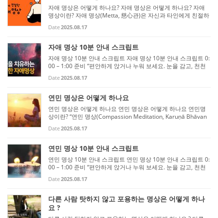
자애 명상은 어떻게 하나요? 자애 명상은 어떻게 하나요? 자애
명상이란? 자애 명상(Metta, 慈心관)은 자신과 타인에게 친절하
고 따뜻한 마음을 보내는 명상입니다. 목적은 마음의 평화와 긍
Date
2025.08.17
정적 정서를 키우고, 스트레스와 부정적 감정을 완화하며, 대인
관계...
자애 명상 10분 안내 스크립트
자애 명상 10분 안내 스크립트 자애 명상 10분 안내 스크립트 0:
00 – 1:00 준비 “편안하게 앉거나 누워 보세요. 눈을 감고, 천천
히 숨을 들이쉬고 내쉽니다. 숨이 들어오고 나가는 것을 부드럽
Date
2025.08.17
게 느끼며, 몸과 마음을 이 순간에 놓아둡니다.” 1:00 – 3:00 자
기...
연민 명상은 어떻게 하나요
연민 명상은 어떻게 하나요 연민 명상은 어떻게 하나요 연민명
상이란? “연민 명상(Compassion Meditation, Karuṇā Bhāvan
ā)”은 자신과 타인의 고통을 깊이 이해하고, 그 고통이 줄어들기
Date
2025.08.17
를 진심으로 바라는 마음을 기르는 명상입니다. 자비 명상(Mett
a, 慈心 ...
연민 명상 10분 안내 스크립트
연민 명상 10분 안내 스크립트 연민 명상 10분 안내 스크립트 0:
00 – 1:00 준비 “편안하게 앉거나 누워 보세요. 눈을 감고, 천천
히 숨을 들이쉬고 내쉽니다. 숨이 들어오고 나가는 것을 부드럽
Date
2025.08.17
게 알아차리며, 몸과 마음을 이 순간에 놓아둡니다.” 1:00 – 3:00
...
다른 사람 탓하지 않고 포용하는 명상은 어떻게 하나
요 ?