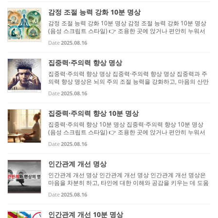
서...
감정 조절 능력 강화 10분 명상
감정 조절 능력 강화 10분 명상 감정 조절 능력 강화 10분 명상
(음성 스크립트 스타일) 👉 조용한 곳에 앉거나 편안히 누워서
시작하세요. 👉 타이머를 10분에 맞추고 진행하면 좋아요. 👉
Date
2025.08.16
천천히 따라 읽으며 마음속으로 느껴보세요. [0~2분 – 호흡으로
마음 안...
집중력·주의력 향상 명상
집중력·주의력 향상 명상 집중력·주의력 향상 명상 집중력과 주
의력 향상 명상은 뇌의 주의 조절 능력을 강화하고, 마음의 산만
함을 줄이는 데 도움을 줍니다. 꾸준히 연습하면 공부나 업무, 일
Date
2025.08.16
상생활에서 집중력을 높이고 멀티태스킹에 대한 피로감을 줄일
수...
집중력·주의력 향상 10분 명상
집중력·주의력 향상 10분 명상 집중력·주의력 향상 10분 명상
(음성 스크립트 스타일) 👉 조용한 곳에 앉거나 편안히 누워서
시작하세요. 👉 타이머를 10분에 맞추고 진행하면 좋습니다.
Date
2025.08.16
👉 천천히 읽으면서 마음속으로 느껴보세요. [0~2분 – 호흡 준
비 & 마음 안...
인간관계 개선 명상
인간관계 개선 명상 인간관계 개선 명상 인간관계 개선 명상은
마음을 차분히 하고, 타인에 대한 이해와 공감을 키우는 데 도움
을 줍니다. 꾸준히 연습하면 갈등 상황에서도 평정심을 유지하
Date
2025.08.16
고, 긍정적인 관계를 형성하는 능력이 향상돼요. 아래에 단계별
방법...
인간관계 개선 10분 명상