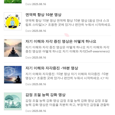
트레스 호르몬을 낮추며, 몸의 자연 치유력과 면역 기능을 활성
Date
2025.08.16
화하는 데 도움을 줍니다. 꾸준히 연습하면 감염에 대한 저항력
이 높...
면역력 향상 10분 명상
면역력 향상 10분 명상 면역력 향상 10분 명상 (음성 안내 스크
립트 스타일) 👉 조용한 곳에 앉거나 편안히 누워서 시작하세요.
👉 타이머를 10분에 맞추고 진행하면 좋아요. 👉 천천히 따라
Date
2025.08.16
읽으면서 마음속으로 느껴보세요. [0~2분 – 호흡으로 마음 안
정] “편안...
자기 이해와 자각 증진 명상은 어떻게 하나요
자기 이해와 자각 증진 명상은 어떻게 하나요 자기 이해와 자각
증진 명상은 어떻게 하나요 자기 이해와 자각(Self-awareness)
증진 명상은 자신의 내면을 관찰하고, 생각과 감정을 판단 없이
Date
2025.08.16
인식하며, 몸과 마음의 연결을 느끼는 데 초점을 맞춥니다. 꾸준
히...
자기 이해와 자각증진 -10분 명상
자기 이해와 자각증진 -10분 명상 자기 이해와 자각증진 -10분
명상 👉 조용한 곳에 앉거나 편안히 누워서 시작하세요. 👉 타
이머를 10분에 맞추고 진행하면 좋습니다. 👉 천천히 읽으면서
Date
2025.08.16
마음속으로 느껴보세요. [0~2분 – 호흡으로 마음 안정] “편안히
앉거나 ...
감정 조절 능력 강화 명상
감정 조절 능력 강화 명상 감정 조절 능력 강화 명상 감정 조절
능력 강화 명상은 마음을 차분히 하고, 부정적인 감정을 관찰하
며 받아들이는 능력을 키우는 데 도움을 줍니다. 꾸준히 연습하
Date
2025.08.16
면 화, 불안, 슬픔 등의 감정을 더 잘 관리하고, 스트레스 상황에