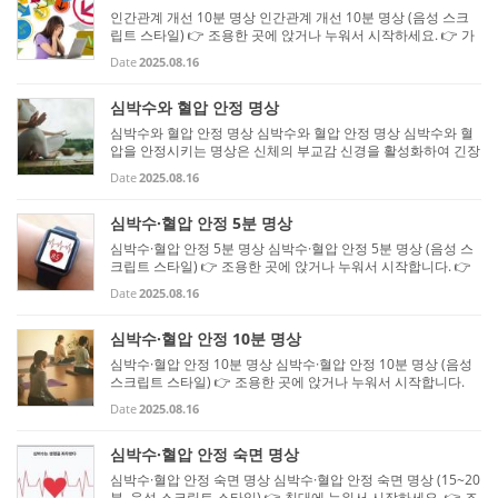
인간관계 개선 10분 명상 인간관계 개선 10분 명상 (음성 스크
립트 스타일) 👉 조용한 곳에 앉거나 누워서 시작하세요. 👉 가
능하다면 타이머를 10분에 맞추고 진행하면 좋아요. 👉 천천히
Date
2025.08.16
따라 읽으며 마음속으로 느껴보세요. [0~2분 – 호흡으로 마음 안
정] “편...
심박수와 혈압 안정 명상
심박수와 혈압 안정 명상 심박수와 혈압 안정 명상 심박수와 혈
압을 안정시키는 명상은 신체의 부교감 신경을 활성화하여 긴장
을 완화하고, 마음을 차분하게 하는 데 도움을 줍니다. 아래에 단
Date
2025.08.16
계별로 쉽게 따라 할 수 있는 방법을 정리해 드릴게요. 심박수와
...
심박수·혈압 안정 5분 명상
심박수·혈압 안정 5분 명상 심박수·혈압 안정 5분 명상 (음성 스
크립트 스타일) 👉 조용한 곳에 앉거나 누워서 시작합니다. 👉
가능하면 타이머를 5분에 맞추고 진행하세요. [0~1분 – 편안한
Date
2025.08.16
자세 & 호흡 준비] “편안히 앉거나 누워서 눈을 감습니다. 오늘
하루 ...
심박수·혈압 안정 10분 명상
심박수·혈압 안정 10분 명상 심박수·혈압 안정 10분 명상 (음성
스크립트 스타일) 👉 조용한 곳에 앉거나 누워서 시작합니다.
👉 가능하면 타이머를 10분에 맞추고 진행하세요. [0~2분 – 자
Date
2025.08.16
세 & 호흡 준비] “편안히 앉거나 누워 눈을 감습니다. 오늘 하루
의 긴장...
심박수·혈압 안정 숙면 명상
심박수·혈압 안정 숙면 명상 심박수·혈압 안정 숙면 명상 (15~20
분, 음성 스크립트 스타일) 👉 침대에 누워서 시작하세요. 👉 조