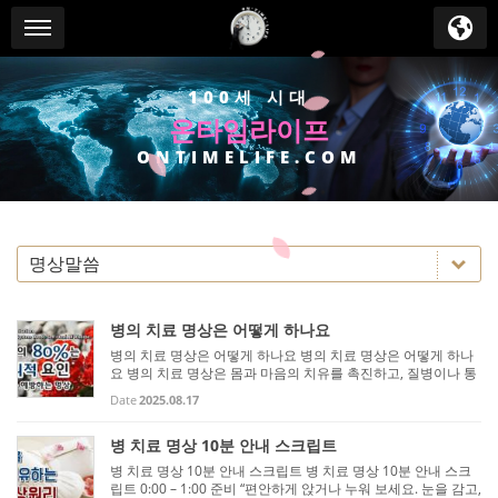
Sketchbook5, 스케치북5
Sketchbook5, 스케치북5
Sub Promotion
메뉴 건너뛰기
100세 시대
온타임라이프
ONTIMELIFE.COM
병의 치료 명상은 어떻게 하나요
병의 치료 명상은 어떻게 하나요 병의 치료 명상은 어떻게 하나
요 병의 치료 명상은 몸과 마음의 치유를 촉진하고, 질병이나 통
증에 대한 긍정적 회복력을 높이는 명상입니다. 주로 호흡 관찰,
Date
2025.08.17
마음 집중, 자기 치유 에너지 시각화, 긍정적 확언 등을 활용합
니...
병 치료 명상 10분 안내 스크립트
병 치료 명상 10분 안내 스크립트 병 치료 명상 10분 안내 스크
립트 0:00 – 1:00 준비 “편안하게 앉거나 누워 보세요. 눈을 감고,