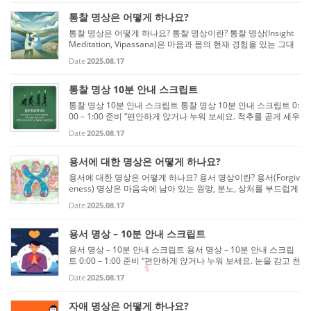
...
통찰 명상은 어떻게 하나요?
통찰 명상은 어떻게 하나요? 통찰 명상이란? 통찰 명상(Insight
Meditation, Vipassana)은 마음과 몸의 현재 경험을 있는 그대
로 관찰하며, 무상(Impermanence), 고통(Dukkha), 무아(Non-S
Date
2025.08.17
elf)의 진리를 깨닫도록 돕는 명상입니다. 목적은 자신의 생각,
감정, ...
통찰 명상 10분 안내 스크립트
통찰 명상 10분 안내 스크립트 통찰 명상 10분 안내 스크립트 0:
00 – 1:00 준비 “편안하게 앉거나 누워 보세요. 척추를 곧게 세우
고, 몸의 긴장을 풀어줍니다. 눈을 감고, 천천히 호흡을 들이쉬고
Date
2025.08.17
내쉬며, 숨이 들어오고 나가는 감각을 부드럽게 느껴봅니다.” ...
용서에 대한 명상은 어떻게 하나요?
용서에 대한 명상은 어떻게 하나요? 용서 명상이란? 용서(Forgiv
eness) 명상은 마음속에 남아 있는 원망, 분노, 상처를 부드럽게
풀어주고, 자신과 타인 모두에게 평화와 자유를 가져오는 명상
Date
2025.08.17
입니다. 용서 명상이란? 용서 명상(Forgiveness Meditation)은
자...
용서 명상 – 10분 안내 스크립트
용서 명상 – 10분 안내 스크립트 용서 명상 – 10분 안내 스크립
트 0:00 – 1:00 준비 “편안하게 앉거나 누워 보세요. 눈을 감고 천
천히 숨을 들이쉬고 내쉽니다. 숨이 들어오고 나가는 것을 부드
Date
2025.08.17
럽게 느끼며, 몸과 마음을 이 순간에 놓아둡니다.” 1:00 – 3:00 ...
자애 명상은 어떻게 하나요?